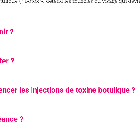
tulique (« Botox ») détend les muscles du visage qui devi
nir ?
ter ?
cer les injections de toxine botulique ?
séance ?