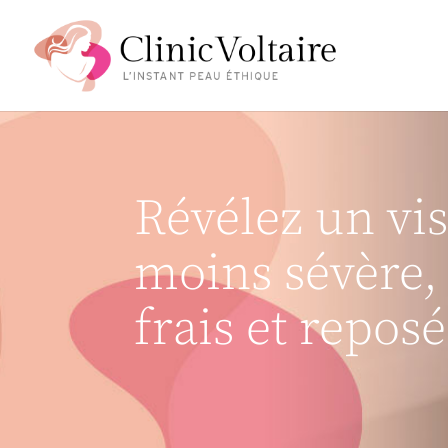
Révélez un vi
moins sévère,
frais et reposé