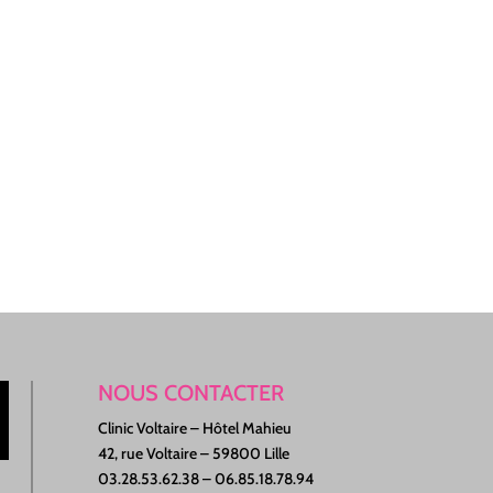
NOUS CONTACTER
Clinic Voltaire – Hôtel Mahieu
42, rue Voltaire – 59800 Lille
03.28.53.62.38 – 06.85.18.78.94