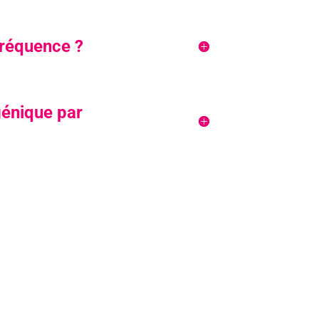
fréquence ?
agénique par