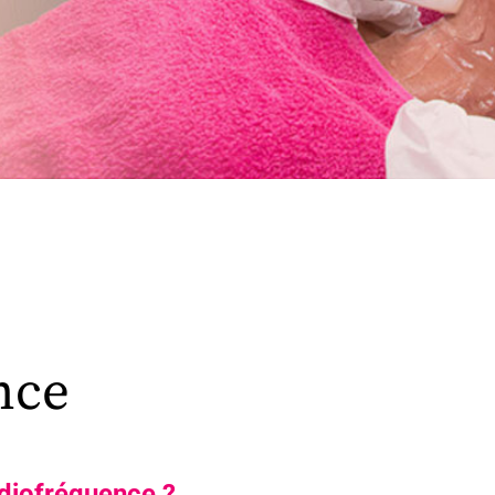
nce
diofréquence ?