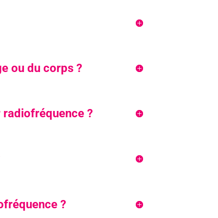
ge ou du corps ?
r radiofréquence ?
?
iofréquence ?