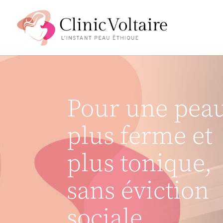
Pour une pea
plus ferme et
plus tonique,
sans éviction
sociale