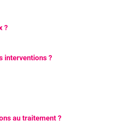
x ?
s interventions ?
ions au traitement ?