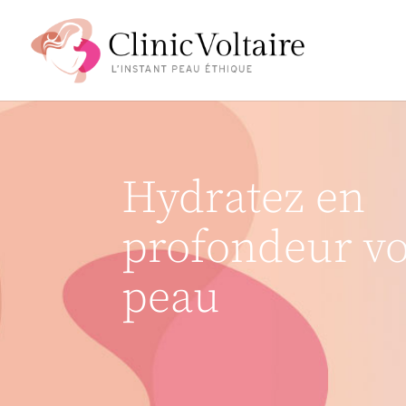
Hydratez en
profondeur vo
peau